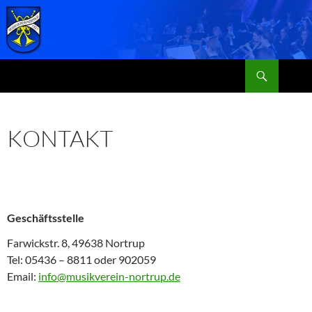
Zum
Inhalt
springen
Suchen
MVN
KONTAKT
Geschäftsstelle
Farwickstr. 8, 49638 Nortrup
Tel: 05436 – 8811 oder 902059
Email:
info@musikverein-nortrup.de