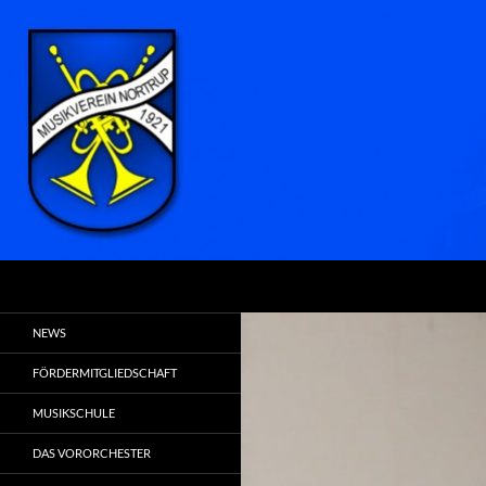
Zum
Inhalt
springen
Suchen
MVN
Hier spielt die Musik . . .
NEWS
FÖRDERMITGLIEDSCHAFT
MUSIKSCHULE
DAS VORORCHESTER