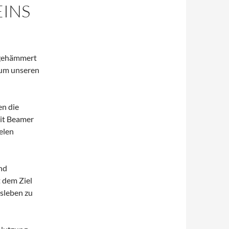
EINS
 gehämmert
aum unseren
en die
mit Beamer
elen
nd
 dem Ziel
nsleben zu