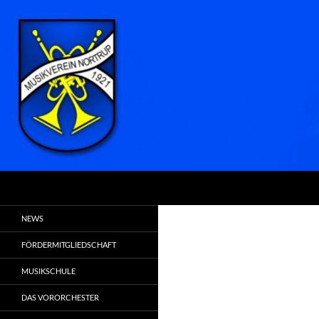
Zum
Inhalt
springen
Suchen
MVN
Hier spielt die Musik . . .
NEWS
FÖRDERMITGLIEDSCHAFT
MUSIKSCHULE
DAS VORORCHESTER