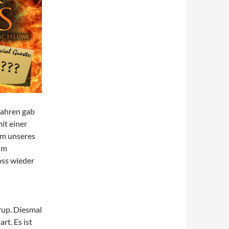
Jahren gab
it einer
um unseres
um
ss wieder
rup. Diesmal
t. Es ist