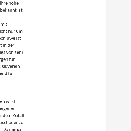
 ihre hohe
bekannt ist.
 mit
nicht nur um
Schlüwe ist
t in der
es von sehr
rgen für
usikverein
end für
gen wird
 eigenen
s dem Zufall
Zuschauer zu
hl. Da immer