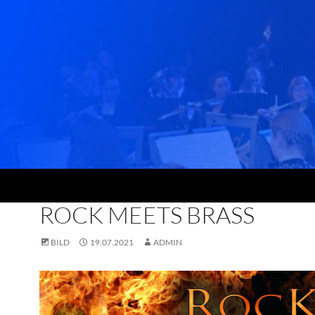
ALLGEMEIN
,
NEWS
ROCK MEETS BRASS
BILD
19.07.2021
ADMIN