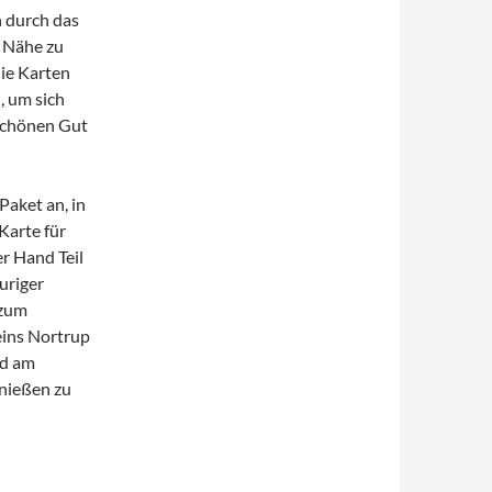
h durch das
 Nähe zu
die Karten
, um sich
rschönen Gut
Paket an, in
Karte für
r Hand Teil
uriger
 zum
ins Nortrup
nd am
enießen zu